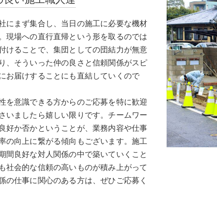
社にまず集合し、当日の施工に必要な機材
。現場への直行直帰という形を取るのでは
付けることで、集団としての団結力が無意
り、そういった仲の良さと信頼関係がスピ
にお届けすることにも直結していくので
性を意識できる方からのご応募を特に歓迎
さいましたら嬉しい限りです。チームワー
良好か否かということが、業務内容や仕事
率の向上に繋がる傾向もございます。施工
期間良好な対人関係の中で築いていくこと
も社会的な信頼の高いものが積み上がって
係の仕事に関心のある方は、ぜひご応募く