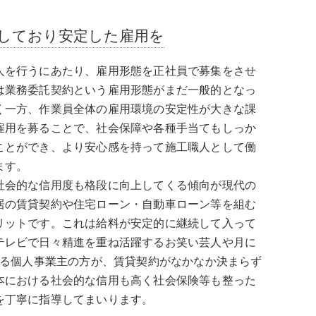
しており安定した雇用を
人を行うにあたり、雇用形態を正社員で募集をさせ
は業務委託契約という雇用形態がまだ一般的となっ
く一方、作業員全体の雇用環境の安定性が大きな課
雇用を募ることで、社会保障や各種手当てもしっか
ことができ、より安心感を持って施工職人として働
ます。
社会的な信用度も格段に向上してくる傾向が現代の
居の賃貸契約や住宅ローン・自動車ローン等を組む
リットです。これは給料が安定的に継続して入って
テレビで日々精進を重ね活躍するお笑い芸人や月に
いる個人事業主の方が、賃貸契約がなかなか決まらず
本における社会的な信用も高く社会保険等も整った
を丁寧に指導してまいります。