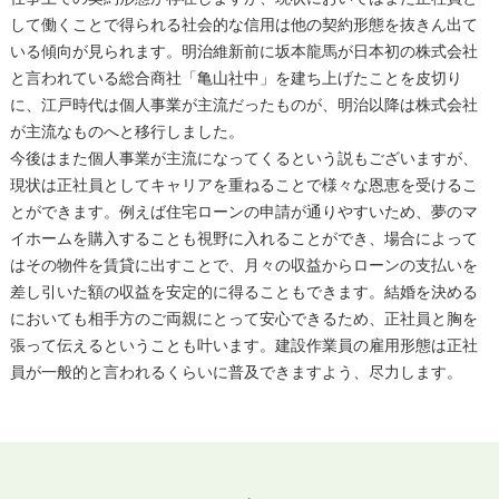
して働くことで得られる社会的な信用は他の契約形態を抜きん出て
いる傾向が見られます。明治維新前に坂本龍馬が日本初の株式会社
と言われている総合商社「亀山社中」を建ち上げたことを皮切り
に、江戸時代は個人事業が主流だったものが、明治以降は株式会社
が主流なものへと移行しました。
今後はまた個人事業が主流になってくるという説もございますが、
現状は正社員としてキャリアを重ねることで様々な恩恵を受けるこ
とができます。例えば住宅ローンの申請が通りやすいため、夢のマ
イホームを購入することも視野に入れることができ、場合によって
はその物件を賃貸に出すことで、月々の収益からローンの支払いを
差し引いた額の収益を安定的に得ることもできます。結婚を決める
においても相手方のご両親にとって安心できるため、正社員と胸を
張って伝えるということも叶います。建設作業員の雇用形態は正社
員が一般的と言われるくらいに普及できますよう、尽力します。