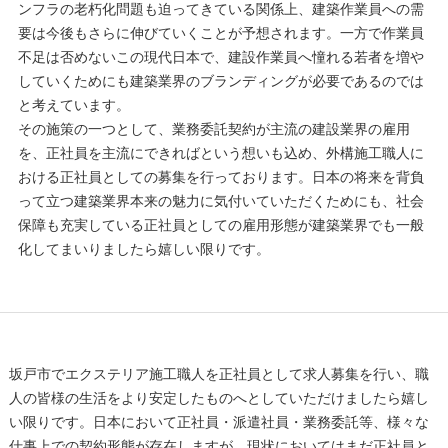
ンフラの老朽化問題も迫ってきている関係上、建築作業員への需
要は今後もさらに伸びていくことが予想されます。一方で作業員
不足は否めないこの現代日本で、建設作業員へ憧れる若者を増や
していくためにも建築業界のブランディングが必要であるのでは
と考えています。
その施策の一つとして、業務委託契約が主流の建設業界の雇用
を、正社員を主流にできればという想いも込め、外構施工職人に
おける正社員としての募集を行っております。日本の将来を背負
って立つ建築業界本来の魅力に気付いていただくためにも、社会
保障も充実している正社員としての雇用形態が建築業界でも一般
化してまいりましたら嬉しい限りです。
坂戸市でエクステリア施工職人を正社員として求人募集を行い、職
人の皆様の生活をより安定したものへとしていただけましたら嬉し
い限りです。日本において正社員・派遣社員・業務委託等、様々な
仕事上での契約形態が存在しますが、現状においてはまだ正社員と