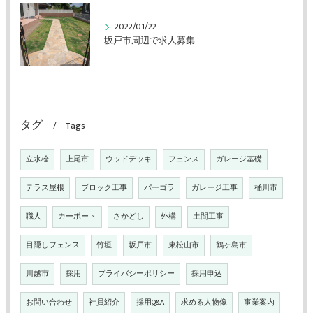
2022/01/22
坂戸市周辺で求人募集
タグ
Tags
立水栓
上尾市
ウッドデッキ
フェンス
ガレージ基礎
テラス屋根
ブロック工事
パーゴラ
ガレージ工事
桶川市
職人
カーポート
さかどし
外構
土間工事
目隠しフェンス
竹垣
坂戸市
東松山市
鶴ヶ島市
川越市
採用
プライバシーポリシー
採用申込
お問い合わせ
社員紹介
採用Q&A
求める人物像
事業案内