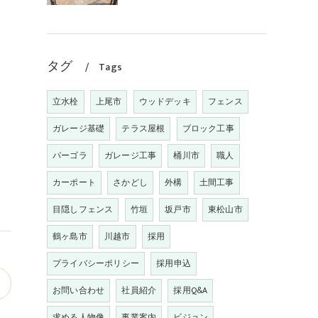
タグ
Tags
立水栓
上尾市
ウッドデッキ
フェンス
ガレージ基礎
テラス屋根
ブロック工事
パーゴラ
ガレージ工事
桶川市
職人
カーポート
さかどし
外構
土間工事
目隠しフェンス
竹垣
坂戸市
東松山市
鶴ヶ島市
川越市
採用
プライバシーポリシー
採用申込
お問い合わせ
社員紹介
採用Q&A
求める人物像
事業案内
ビジョン