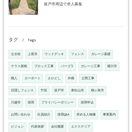
坂戸市周辺で求人募集
タグ
Tags
立水栓
上尾市
ウッドデッキ
フェンス
ガレージ基礎
テラス屋根
ブロック工事
パーゴラ
ガレージ工事
桶川市
職人
カーポート
さかどし
外構
土間工事
目隠しフェンス
竹垣
坂戸市
東松山市
鶴ヶ島市
川越市
採用
プライバシーポリシー
採用申込
お問い合わせ
社員紹介
採用Q&A
求める人物像
事業案内
ビジョン
代表挨拶
会社概要
エクステリア