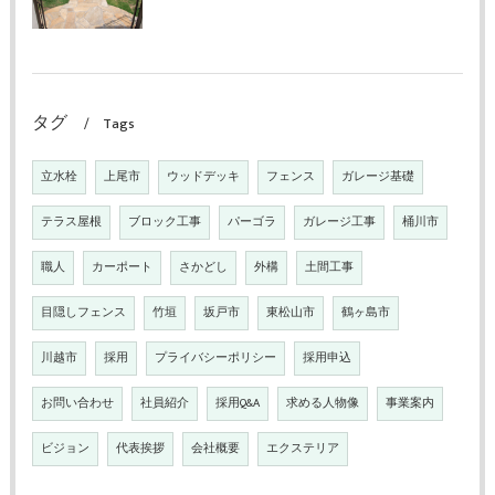
タグ
Tags
立水栓
上尾市
ウッドデッキ
フェンス
ガレージ基礎
テラス屋根
ブロック工事
パーゴラ
ガレージ工事
桶川市
職人
カーポート
さかどし
外構
土間工事
目隠しフェンス
竹垣
坂戸市
東松山市
鶴ヶ島市
川越市
採用
プライバシーポリシー
採用申込
お問い合わせ
社員紹介
採用Q&A
求める人物像
事業案内
ビジョン
代表挨拶
会社概要
エクステリア