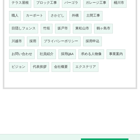
テラス屋根
ブロック工事
パーゴラ
ガレージ工事
桶川市
職人
カーポート
さかどし
外構
土間工事
目隠しフェンス
竹垣
坂戸市
東松山市
鶴ヶ島市
川越市
採用
プライバシーポリシー
採用申込
お問い合わせ
社員紹介
採用Q&A
求める人物像
事業案内
ビジョン
代表挨拶
会社概要
エクステリア