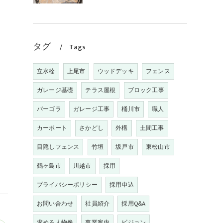
タグ
Tags
立水栓
上尾市
ウッドデッキ
フェンス
ガレージ基礎
テラス屋根
ブロック工事
パーゴラ
ガレージ工事
桶川市
職人
カーポート
さかどし
外構
土間工事
目隠しフェンス
竹垣
坂戸市
東松山市
鶴ヶ島市
川越市
採用
プライバシーポリシー
採用申込
お問い合わせ
社員紹介
採用Q&A
求める人物像
事業案内
ビジョン