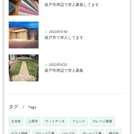
坂戸市周辺で求人募集してます
2022/01/30
坂戸市で求人してます
2022/01/22
坂戸市周辺で求人募集
タグ
Tags
立水栓
上尾市
ウッドデッキ
フェンス
ガレージ基礎
テラス屋根
ブロック工事
パーゴラ
ガレージ工事
桶川市