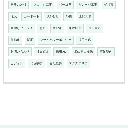
テラス屋根
ブロック工事
パーゴラ
ガレージ工事
桶川市
職人
カーポート
さかどし
外構
土間工事
目隠しフェンス
竹垣
坂戸市
東松山市
鶴ヶ島市
川越市
採用
プライバシーポリシー
採用申込
お問い合わせ
社員紹介
採用Q&A
求める人物像
事業案内
ビジョン
代表挨拶
会社概要
エクステリア